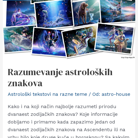
Razumevanje astroloških
znakova
Astrološki tekstovi na razne teme
/ Od:
astro-house
Kako i na koji način najbolje razumeti prirodu
dvanaest zodijačkih znakova? Koje informacije
dobijamo i primamo kada zapazimo jedan od
dvanaest zodijačkih znakova na Ascendentu ili na
vrhu bilo koje druge kuće u horoskopu? Sa kakvim