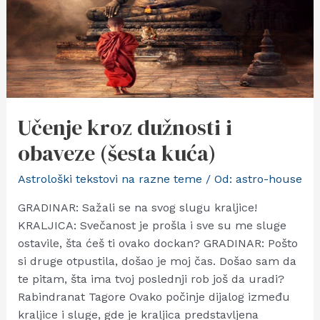
Učenje kroz dužnosti i
obaveze (šesta kuća)
Astrološki tekstovi na razne teme
/ Od:
astro-house
GRADINAR: Sažali se na svog slugu kraljice!
KRALJICA: Svečanost je prošla i sve su me sluge
ostavile, šta ćeš ti ovako dockan? GRADINAR: Pošto
si druge otpustila, došao je moj čas. Došao sam da
te pitam, šta ima tvoj poslednji rob još da uradi?
Rabindranat Tagore Ovako počinje dijalog između
kraljice i sluge, gde je kraljica predstavljena