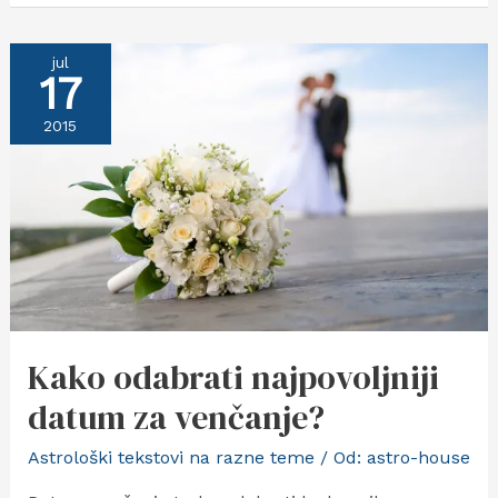
Jarca
jul
17
2015
Kako odabrati najpovoljniji
datum za venčanje?
Astrološki tekstovi na razne teme
/ Od:
astro-house