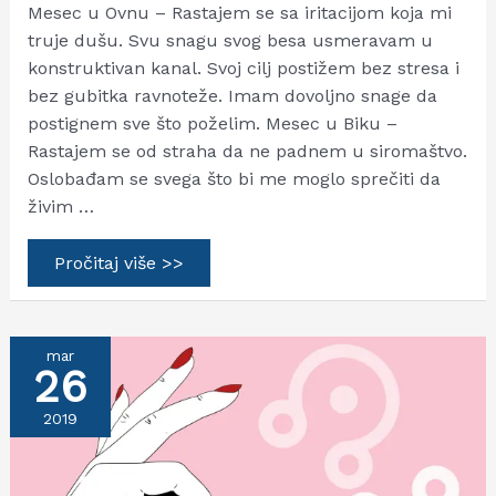
Mesec u Ovnu – Rastajem se sa iritacijom koja mi
truje dušu. Svu snagu svog besa usmeravam u
konstruktivan kanal. Svoj cilj postižem bez stresa i
bez gubitka ravnoteže. Imam dovoljno snage da
postignem sve što poželim. Mesec u Biku –
Rastajem se od straha da ne padnem u siromaštvo.
Oslobađam se svega što bi me moglo sprečiti da
živim …
Mesec
Pročitaj više >>
i
otpuštanje
mar
26
2019