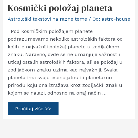
Kosmički položaj planeta
Astrološki tekstovi na razne teme
/ Od:
astro-house
Pod kosmičkim položajem planete
podrazumevamo nekoliko astroloških faktora od
kojih je najvažniji položaj planete u zodijačkom
znaku. Naravno, ovde se ne umanjuje važnost i
uticaj ostalih astroloških faktora, ali se položaj u
zodijačkom znaku uzima kao najvažniji. Svaka
planeta ima svoju esencijalnu ili planetarnu
prirodu koju ona izražava kroz zodijački znak u
kojem se nalazi, odnosno na onaj način …
Kosmički
Pročitaj više >>
položaj
planeta