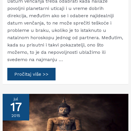
Datum venčanja treba odabrati kada nailaze
povoljni planetarni uticaji i u vreme dobrih
direkcija, međutim ako se i odabere najidealniji
datum venčanja, to ne može sprečiti teškoće i
probleme u braku, ukoliko je to istaknuto u
natalnom horoskopu jednog od partnera. Međutim,
kada su prisutni i takvi pokazatelji, ono što
možemo, to je da nepovoljnosti ublažimo ili
svedemo na najmanju …
Kako
Pročitaj više >>
odabrati
najpovoljniji
datum
za
venčanje?
jul
17
2015