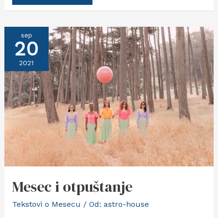
čelu
nebeskog
stada
sep
20
2021
Mesec i otpuštanje
Tekstovi o Mesecu
/ Od:
astro-house