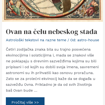
Ovan na čelu nebeskog stada
Astrološki tekstovi na razne teme
/ Od:
astro-house
Četiri zodijačka znaka bila su trajno posvećena
ekvinocijima i solsticijima i, mada se znakovi više
ne poklapaju s drevnim sazvežđima kojima su bili
pripisani i od kojih su dobili svoja imena, savremeni
astronomi su ih prihvatili kao osnovu proračuna.
Zato se za prolećni ekvinocij kaže da se događa u
sazvežđu Ovna. Prikladno je da od svih životinja
baš Ovan bude …
Ovan
Pročitaj više >>
na