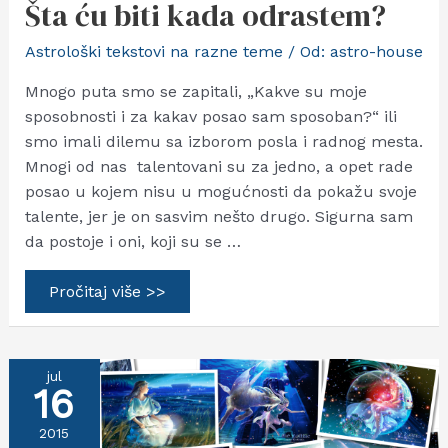
Šta ću biti kada odrastem?
Astrološki tekstovi na razne teme
/ Od:
astro-house
Mnogo puta smo se zapitali, „Kakve su moje
sposobnosti i za kakav posao sam sposoban?“ ili
smo imali dilemu sa izborom posla i radnog mesta.
Mnogi od nas talentovani su za jedno, a opet rade
posao u kojem nisu u mogućnosti da pokažu svoje
talente, jer je on sasvim nešto drugo. Sigurna sam
da postoje i oni, koji su se …
Šta
Pročitaj više >>
ću
biti
kada
odrastem?
jul
16
2015