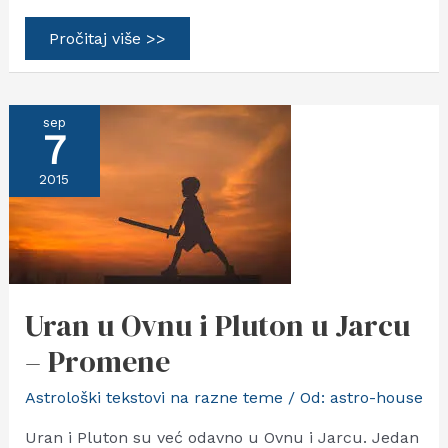
Sve
Pročitaj više >>
što
trebate
da
znate
o
sep
osi
7
Mesečevih
čvorova
Rak-
2015
Jarac
Uran u Ovnu i Pluton u Jarcu
– Promene
Astrološki tekstovi na razne teme
/ Od:
astro-house
Uran i Pluton su već odavno u Ovnu i Jarcu. Jedan