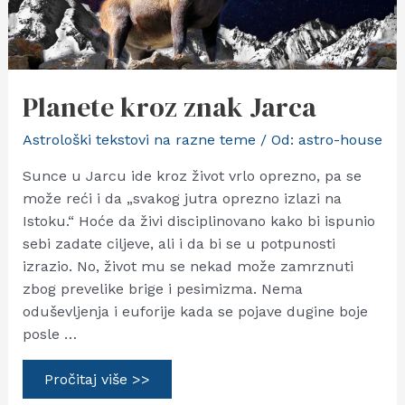
Planete kroz znak Jarca
Astrološki tekstovi na razne teme
/ Od:
astro-house
Sunce u Jarcu ide kroz život vrlo oprezno, pa se
može reći i da „svakog jutra oprezno izlazi na
Istoku.“ Hoće da živi disciplinovano kako bi ispunio
sebi zadate ciljeve, ali i da bi se u potpunosti
izrazio. No, život mu se nekad može zamrznuti
zbog prevelike brige i pesimizma. Nema
oduševljenja i euforije kada se pojave dugine boje
posle …
Planete
Pročitaj više >>
kroz
znak