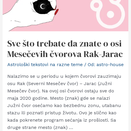
Sve što trebate da znate o osi
Mesečevih čvorova Rak-Jarac
Astrološki tekstovi na razne teme
/ Od:
astro-house
Nalazimo se u periodu u kojem čvorovi zauzimaju
osu Rak (Severni Mesečev čvor) – Jarac (Južni
Mesečev čvor). Na ovoj osi čvorovi ostaju sve do
maja 2020 godine. Mesto (znak) gde se nalazi
Južni čvor osećamo kao bezbednu zonu, utabanu
stazu ili poznati pristup životu. Ovo je slično kao
kada pokrenete program sećanja iz prošlosti. Sa
druge strane mesto (znak) …