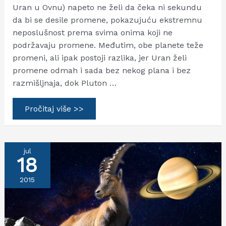
Uran u Ovnu) napeto ne želi da čeka ni sekundu
da bi se desile promene, pokazujuću ekstremnu
neposlušnost prema svima onima koji ne
podržavaju promene. Međutim, obe planete teže
promeni, ali ipak postoji razlika, jer Uran želi
promene odmah i sada bez nekog plana i bez
razmišljnaja, dok Pluton …
Uran
Pročitaj više >>
u
Ovnu
i
Pluton
u
jul
Jarcu
18
–
Promene
2015