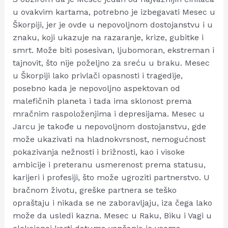
u ovakvim kartama, potrebno je izbegavati Mesec u
Škorpiji, jer je ovde u nepovoljnom dostojanstvu i u
znaku, koji ukazuje na razaranje, krize, gubitke i
smrt. Može biti posesivan, ljubomoran, ekstreman i
tajnovit, što nije poželjno za sreću u braku. Mesec
u Škorpiji lako privlači opasnosti i tragedije,
posebno kada je nepovoljno aspektovan od
malefičnih planeta i tada ima sklonost prema
mračnim raspoloženjima i depresijama. Mesec u
Jarcu je takođe u nepovoljnom dostojanstvu, gde
može ukazivati na hladnokvrsnost, nemogućnost
pokazivanja nežnosti i brižnosti, kao i visoke
ambicije i preteranu usmerenost prema statusu,
karijeri i profesiji, što može ugroziti partnerstvo. U
bračnom životu, greške partnera se teško
opraštaju i nikada se ne zaboravljaju, iza čega lako
može da usledi kazna. Mesec u Raku, Biku i Vagi u