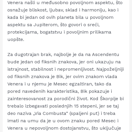
Venera našli u međusobno povoljnom aspektu, što
osnažuje bliskost, ljubav, sklad i harmoniju, kao i
kada bi jedan od ovih planeta bila u povoljnom
aspektu sa Jupiterom, što govori o sreći,
protekcijama, bogatstvu i povoljnim prilikama
uopšte.
Za dugotrajan brak, najbolje je da na Ascendentu
bude jedan od fiksnih znakova, jer oni ukazuju na
istrajnost, stabilnost i nepromenljivost. Najpoželjniji
od fiksnih znakova je Bik, jer ovim znakom vlada
Venera i u njemu je Mesec egzaltiran, tako da
pored navedenih karakteristika, Bik pokazuje i
zainteresovanost za porodični život. Kod Škorpije bi
trebalo izbegavati poslednjih 15 stepeni, jer se taj
deo naziva „Via Combusta“ (spaljeni put) i treba
imati na umu da je u ovom znaku pored Mesec i
Venera u nepovoljnom dostojanstvu, što uključuje