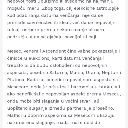
nepovoljnosti ublažimo ili svedemo na najmanju
moguću meru. Zbog toga, cilj elekcione astrologije
kod odabiranja datuma venčanja, nije da se
pronađe savršenstvo ili ideal, već da se nepovoljni
uticaji usmere prema nekom manje bitnom
području, a da se ojačaju povoljni uticaji.
Mesec, Venera i Ascendent čine važne pokazatelje i
činioce u elekcionoj karti datuma venčanja i
trebalo bi da budu oslobođeni od nepovoljnih
aspekata, posebno Saturna, Marsa, Urana, Neptun i
Plutona. Kada su benefici u povoljnom aspektu sa
Mesecom, onda je prisutna i harmonija u braku, ali
ako benefik šalje nepovoljan aspekt prema Mesecu,
onda može biti slaganja u većini stvari, ali
uopšteno slaganje između partnera je prosečno.
Malfici u dobrim aspekima sa Mesecom ukazuju
na umereno slaganje, mada može doći do