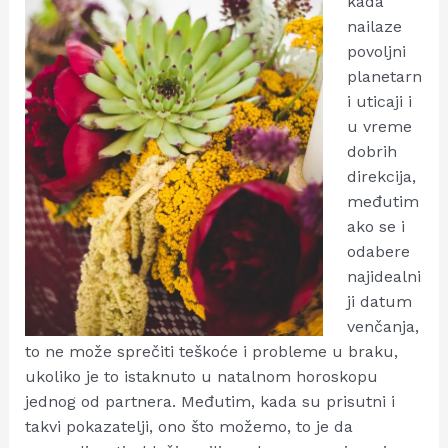
kada
nailaze
povoljni
planetarn
i uticaji i
u vreme
dobrih
direkcija,
međutim
ako se i
odabere
najidealni
ji datum
venčanja,
to ne može sprečiti teškoće i probleme u braku,
ukoliko je to istaknuto u natalnom horoskopu
jednog od partnera. Međutim, kada su prisutni i
takvi pokazatelji, ono što možemo, to je da