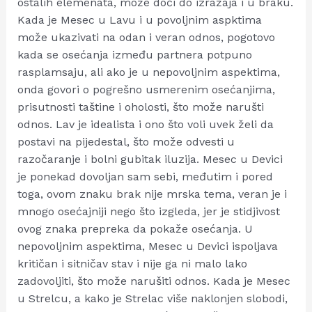
ostalih elemenata, može doći do izražaja i u braku.
Kada je Mesec u Lavu i u povoljnim aspktima
može ukazivati na odan i veran odnos, pogotovo
kada se osećanja između partnera potpuno
rasplamsaju, ali ako je u nepovoljnim aspektima,
onda govori o pogrešno usmerenim osećanjima,
prisutnosti taštine i oholosti, što može narušti
odnos. Lav je idealista i ono što voli uvek želi da
postavi na pijedestal, što može odvesti u
razočaranje i bolni gubitak iluzija. Mesec u Devici
je ponekad dovoljan sam sebi, međutim i pored
toga, ovom znaku brak nije mrska tema, veran je i
mnogo osećajniji nego što izgleda, jer je stidjivost
ovog znaka prepreka da pokaže osećanja. U
nepovoljnim aspektima, Mesec u Devici ispoljava
kritičan i sitničav stav i nije ga ni malo lako
zadovoljiti, što može narušiti odnos. Kada je Mesec
u Strelcu, a kako je Strelac više naklonjen slobodi,