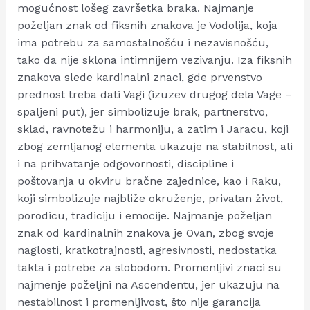
mogućnost lošeg završetka braka. Najmanje
poželjan znak od fiksnih znakova je Vodolija, koja
ima potrebu za samostalnošću i nezavisnošću,
tako da nije sklona intimnijem vezivanju. Iza fiksnih
znakova slede kardinalni znaci, gde prvenstvo
prednost treba dati Vagi (izuzev drugog dela Vage –
spaljeni put), jer simbolizuje brak, partnerstvo,
sklad, ravnotežu i harmoniju, a zatim i Jaracu, koji
zbog zemljanog elementa ukazuje na stabilnost, ali
i na prihvatanje odgovornosti, discipline i
poštovanja u okviru bračne zajednice, kao i Raku,
koji simbolizuje najbliže okruženje, privatan život,
porodicu, tradiciju i emocije. Najmanje poželjan
znak od kardinalnih znakova je Ovan, zbog svoje
naglosti, kratkotrajnosti, agresivnosti, nedostatka
takta i potrebe za slobodom. Promenljivi znaci su
najmenje poželjni na Ascendentu, jer ukazuju na
nestabilnost i promenljivost, što nije garancija