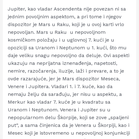
Jupiter, kao vladar Ascendenta nije povezan ni sa
jednim povoljnim aspektom, a pri tome i njegov
dispozitor je Mars u Raku, koji je u ovoj karti vrlo
nepovoljan. Mars u Raku u nepovoljnom
kosmičkom položaju i u uglovnoj 7. kući je u
opoziciji sa Uranom i Neptunom u 1. kući, što mu
daje veliku snagu nepovoljno da deluje. Ovi aspekti
ukazuju na neprijatna iznenađenja, napetosti,
nemire, razočarenja, iluzije, laži i prevare, a to je
ovde razarajuće, jer je Mars dispozitor Meseca,
Venere i Jupitera. Vladari 1. i 7. kuće, kao da
nemaju želju da sarađuju, jer nisu u aspektu, a
Merkur kao vladar 7. kuće je u kvadratu sa
Uranom i Neptunom. Venera i Jupiter su u
nepopularnom delu Škorpije, koji se zove „spaljeni
put“, a sama činjenica da je Venera u Škorpiji, kao i
Mesec koji je istovremeno u nepovoljnoj konjunkciji