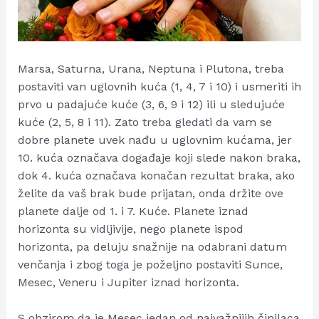
Marsa, Saturna, Urana, Neptuna i Plutona, treba
postaviti van uglovnih kuća (1, 4, 7 i 10) i usmeriti ih
prvo u padajuće kuće (3, 6, 9 i 12) ili u sledujuće
kuće (2, 5, 8 i 11). Zato treba gledati da vam se
dobre planete uvek nađu u uglovnim kućama, jer
10. kuća označava događaje koji slede nakon braka,
dok 4. kuća označava konačan rezultat braka, ako
želite da vaš brak bude prijatan, onda držite ove
planete dalje od 1. i 7. Kuće. Planete iznad
horizonta su vidljivije, nego planete ispod
horizonta, pa deluju snažnije na odabrani datum
venčanja i zbog toga je poželjno postaviti Sunce,
Mesec, Veneru i Jupiter iznad horizonta.
S obzirom da je Mesec jedan od najvažnijih činilaca