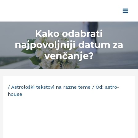
Pređi
na
Main
sadržaj
Men
Kako odabrati
najpovoljniji datum za
venčanje?
/
Astrološki tekstovi na razne teme
/ Od:
astro-
house