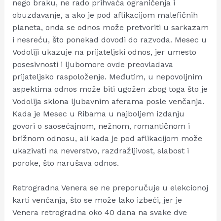
nego braku, ne rado prihvaća ograničenja i
obuzdavanje, a ako je pod aflikacijom malefičnih
planeta, onda se odnos može pretvoriti u sarkazam
i nesreću, što ponekad dovodi do razvoda. Mesec u
Vodoliji ukazuje na prijateljski odnos, jer umesto
posesivnosti i ljubomore ovde preovladava
prijateljsko raspoloženje. Međutim, u nepovoljnim
aspektima odnos može biti ugožen zbog toga što je
Vodolija sklona ljubavnim aferama posle venčanja.
Kada je Mesec u Ribama u najboljem izdanju
govori o saosećajnom, nežnom, romantičnom i
brižnom odnosu, ali kada je pod aflikacijom može
ukazivati na neverstvo, razdražljivost, slabost i
poroke, što narušava odnos.
Retrogradna Venera se ne preporučuje u elekcionoj
karti venčanja, što se može lako izbeći, jer je
Venera retrogradna oko 40 dana na svake dve