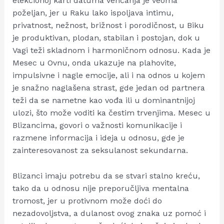
elekcionoj karti datuma venčanja je veoma
poželjan, jer u Raku lako ispoljava intimu,
privatnost, nežnost, brižnost i porodičnost, u Biku
je produktivan, plodan, stabilan i postojan, dok u
Vagi teži skladnom i harmoničnom odnosu. Kada je
Mesec u Ovnu, onda ukazuje na plahovite,
impulsivne i nagle emocije, ali i na odnos u kojem
je snažno naglašena strast, gde jedan od partnera
teži da se nametne kao vođa ili u dominantnijoj
ulozi, što može voditi ka čestim trvenjima. Mesec u
Blizancima, govori o važnosti komunikacije i
razmene informacija i ideja u odnosu, gde je
zainteresovanost za seksulanost sekundarna.
Blizanci imaju potrebu da se stvari stalno kreću,
tako da u odnosu nije preporučljiva mentalna
tromost, jer u protivnom može doći do
nezadovoljstva, a dulanost ovog znaka uz pomoć i