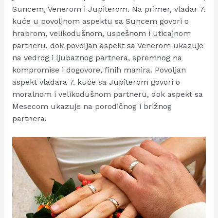
Suncem, Venerom i Jupiterom. Na primer, vladar 7.
kuće u povoljnom aspektu sa Suncem govori o
hrabrom, velikodušnom, uspešnom i uticajnom
partneru, dok povoljan aspekt sa Venerom ukazuje
na vedrog i ljubaznog partnera, spremnog na
kompromise i dogovore, finih manira. Povoljan
aspekt vladara 7. kuće sa Jupiterom govori o
moralnom i velikodušnom partneru, dok aspekt sa
Mesecom ukazuje na porodičnog i brižnog
partnera.