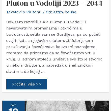
Pluton u Vodoliji 2023 – 2044
Tekstovi o Plutonu
/ Od:
astro-house
Dok sam razmišljala o Plutonu u Vodoliji i
neverovatnim promenama i otkrićima u
budućnosti, setila sam se Gurđijeva, pa ću početi
ovaj tekst sa njegovim citatom: „U istorijskom
proučavanju čovečanstva kakvo mi poznajemo,
moramo da priznamo da se čovečanstvo vrti u
krug. U jednom stoleću uništava sve što je stvorilo
u nekom drugom, a napredak u mehaničkim
stvarima do kojeg …
Pluton
Pročitaj više >>
u
Vodoliji
2023
–
2044
okt