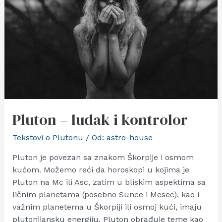
Pluton – ludak i kontrolor
Tekstovi o Plutonu
/ Od:
astro-house
Pluton je povezan sa znakom Škorpije i osmom
kućom. Možemo reći da horoskopi u kojima je
Pluton na Mc ili Asc, zatim u bliskim aspektima sa
ličnim planetama (posebno Sunce i Mesec), kao i
važnim planetema u Škorpiji ili osmoj kući, imaju
plutonijansku energiju. Pluton obrađuje teme kao