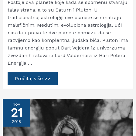
Postoje dva planete koje kada se spomenu stvaraju
talas straha, a to su Saturn i Pluton. U
tradicionalnoj astrologiji ove planete se smatraju
malefičnim. Međutim, evoluciona astrologija, uči
nas da upravo te dve planete pomažu da se
razvijemo kao komplentna ljudska bića. Pluton ima
tamnu energiju poput Dart Vejdera iz univerzuma
Zvezdanih ratova ili Lord Voldemora iz Hari Potera.
Energija …
Ogoljavanje
Pročitaj više >>
Plutona
nov
21
2018