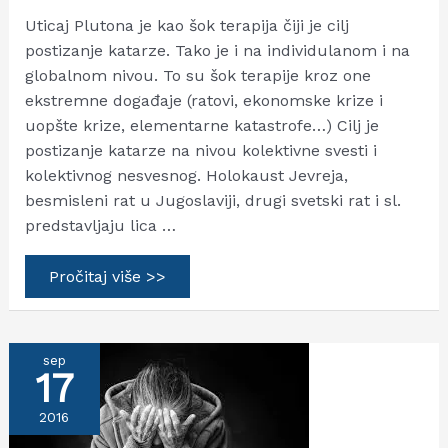
Uticaj Plutona je kao šok terapija čiji je cilj
postizanje katarze. Tako je i na individulanom i na
globalnom nivou. To su šok terapije kroz one
ekstremne događaje (ratovi, ekonomske krize i
uopšte krize, elementarne katastrofe…) Cilj je
postizanje katarze na nivou kolektivne svesti i
kolektivnog nesvesnog. Holokaust Jevreja,
besmisleni rat u Jugoslaviji, drugi svetski rat i sl.
predstavljaju lica …
Pluton
Pročitaj više >>
i
kolektivna
karma
sep
17
2016