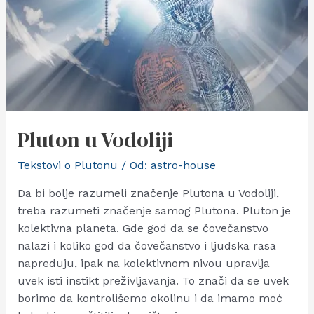
Pluton u Vodoliji
Tekstovi o Plutonu
/ Od:
astro-house
Da bi bolje razumeli značenje Plutona u Vodoliji,
treba razumeti značenje samog Plutona. Pluton je
kolektivna planeta. Gde god da se čovečanstvo
nalazi i koliko god da čovečanstvo i ljudska rasa
napreduju, ipak na kolektivnom nivou upravlja
uvek isti instikt preživljavanja. To znači da se uvek
borimo da kontrolišemo okolinu i da imamo moć