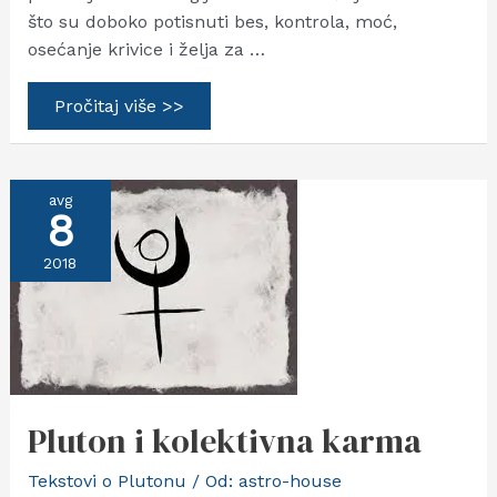
što su doboko potisnuti bes, kontrola, moć,
osećanje krivice i želja za …
Pluton
Pročitaj više >>
–
ludak
i
kontrolor
avg
8
2018
Pluton i kolektivna karma
Tekstovi o Plutonu
/ Od:
astro-house