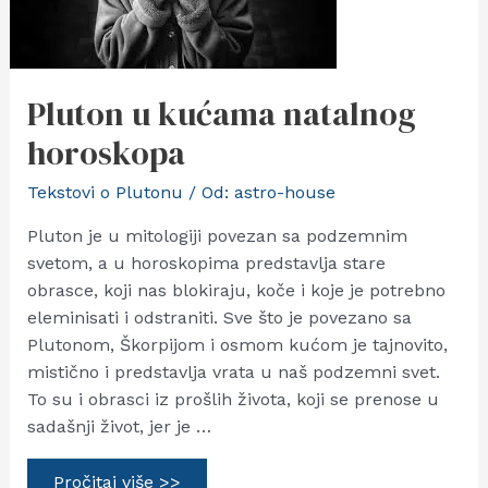
Pluton u kućama natalnog
horoskopa
Tekstovi o Plutonu
/ Od:
astro-house
Pluton je u mitologiji povezan sa podzemnim
svetom, a u horoskopima predstavlja stare
obrasce, koji nas blokiraju, koče i koje je potrebno
eleminisati i odstraniti. Sve što je povezano sa
Plutonom, Škorpijom i osmom kućom je tajnovito,
mistično i predstavlja vrata u naš podzemni svet.
To su i obrasci iz prošlih života, koji se prenose u
sadašnji život, jer je …
Pluton
Pročitaj više >>