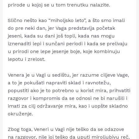
prirode u kojoj se u tom trenutku nalazite.
Slično nešto kao “miholjsko leto”, a što smo imali
do pre neki dan, jer Vaga predstavlja početak
jeseni, kada su dani još topli, kada nas mogu
iznenaditi lepi i sunčani periodi i kada se prelivaju
u prirodi one lepe jesenje boje, koje kombinuju
lepotu i zrelost.
Venera je u Vagi u sedištu, jer razume ciljeve Vage,
a to je pokušati napraviti sklad i ravnotežu,
popustiti ako je to potrebno u korist mira, prihvatiti
razgovor i kompromis da se odnosi ne bi narušili i
imati za cilj održavanje mira, kao i uopšte skladno
okruženje.
Zbog toga, Veneri u Vagi nije teško da se odazove
na razgovor, nije joj teško da uputi miroljubivu reč,