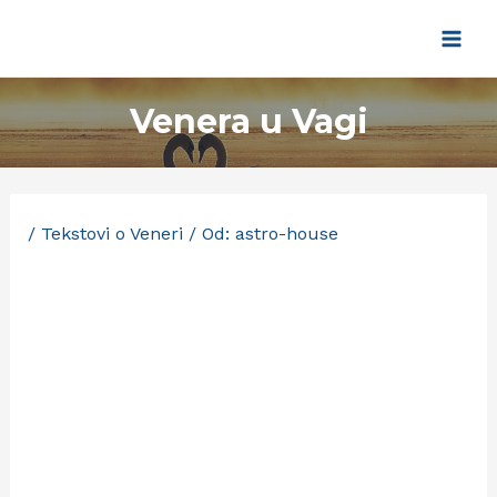
Pređi
na
Main
sadržaj
Men
Venera u Vagi
/
Tekstovi o Veneri
/ Od:
astro-house