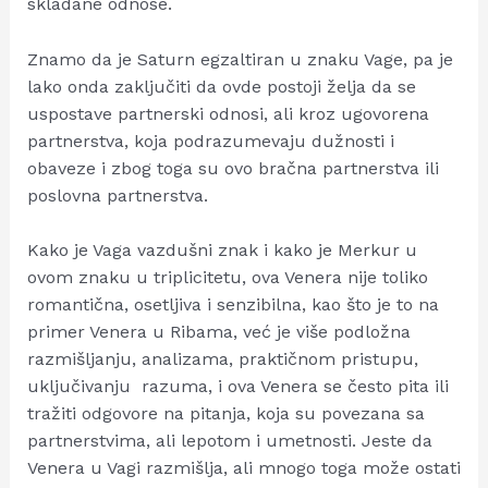
skladane odnose.
Znamo da je Saturn egzaltiran u znaku Vage, pa je
lako onda zaključiti da ovde postoji želja da se
uspostave partnerski odnosi, ali kroz ugovorena
partnerstva, koja podrazumevaju dužnosti i
obaveze i zbog toga su ovo bračna partnerstva ili
poslovna partnerstva.
Kako je Vaga vazdušni znak i kako je Merkur u
ovom znaku u triplicitetu, ova Venera nije toliko
romantična, osetljiva i senzibilna, kao što je to na
primer Venera u Ribama, već je više podložna
razmišljanju, analizama, praktičnom pristupu,
uključivanju razuma, i ova Venera se često pita ili
tražiti odgovore na pitanja, koja su povezana sa
partnerstvima, ali lepotom i umetnosti. Jeste da
Venera u Vagi razmišlja, ali mnogo toga može ostati