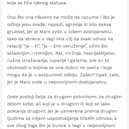
koja se tiče njenog statusa.
Ono što ona nikakno ne može da razume i što je
odbija jesu svađe, napadi, agresija ili bilo kakva
grubost, jer je Mars ovde u lošem dostojanstvu,
tako da Venera u Vagi ima cilj da svaki odnos na
relaciji “ja – ti”, “ja – šire okruženje”, učini što
skladnijim i mirnijim. Rat, mržnja, neprijateljstvo,
ružna izražavanja, lupanje i galama, sve su to
okolnosti u kojima se ona dobro ne oseća i koje
mogu da je u potpunosti odbiju. Zašto? Opet, zato,
jer je Mars ovde u nepovoljnom dostojanstvu.
Ovde postoji želja za drugom polovinom, za drugim
delom sebe, ali koji je u drugom ili koji se lako
poklanja drugom, jer je usmerena prema drugim
ljudima sa ciljem uspostvaljanja bliskih odnosa, a
sve zbog toga što je Sunce u Vagi u nepovoljnom