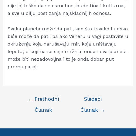
nije joj teško da se osmehne, bude fina i kulturna,
a sve u cilju postizanja najskladnijih odnosa.
Svaka planeta može da pati, kao što i svako ljudsko
biće može da pati, pa ako Veneru u Vagi postavite u
okruženja koja narušavaju mir, koja uništavaju
lepotu, u kojima se seje mržnja, onda i ova planeta
može biti nezadovoljna i to je onda dobar put
prema patnji.
Kretanje
←
Prethodni
Sledeći
članka
Članak
Članak
→