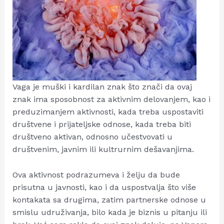
Vaga je muški i kardilan znak što znači da ovaj
znak ima sposobnost za aktivnim delovanjem, kao i
preduzimanjem aktivnosti, kada treba uspostaviti
društvene i prijateljske odnose, kada treba biti
društveno aktivan, odnosno učestvovati u
društvenim, javnim ili kultrurnim dešavanjima.
Ova aktivnost podrazumeva i želju da bude
prisutna u javnosti, kao i da uspostvalja što više
kontakata sa drugima, zatim partnerske odnose u
smislu udruživanja, bilo kada je biznis u pitanju ili