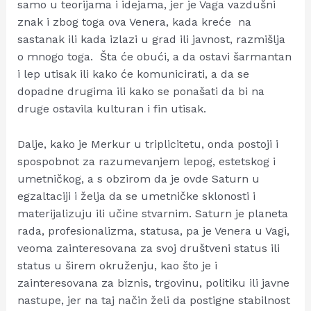
samo u teorijama i idejama, jer je Vaga vazdušni
znak i zbog toga ova Venera, kada kreće na
sastanak ili kada izlazi u grad ili javnost, razmišlja
o mnogo toga. Šta će obući, a da ostavi šarmantan
i lep utisak ili kako će komunicirati, a da se
dopadne drugima ili kako se ponašati da bi na
druge ostavila kulturan i fin utisak.
Dalje, kako je Merkur u triplicitetu, onda postoji i
spospobnot za razumevanjem lepog, estetskog i
umetničkog, a s obzirom da je ovde Saturn u
egzaltaciji i želja da se umetničke sklonosti i
materijalizuju ili učine stvarnim. Saturn je planeta
rada, profesionalizma, statusa, pa je Venera u Vagi,
veoma zainteresovana za svoj društveni status ili
status u širem okruženju, kao što je i
zainteresovana za biznis, trgovinu, politiku ili javne
nastupe, jer na taj način želi da postigne stabilnost