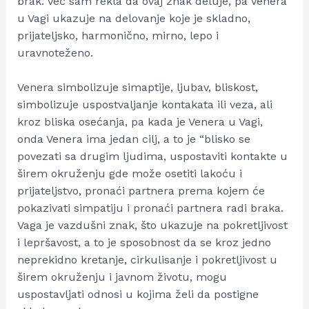
brak. Već sam rekla da ovaj znak deluje, pa Venera
u Vagi ukazuje na delovanje koje je skladno,
prijateljsko, harmonično, mirno, lepo i
uravnoteženo.
Venera simbolizuje simaptije, ljubav, bliskost,
simbolizuje uspostvaljanje kontakata ili veza, ali
kroz bliska osećanja, pa kada je Venera u Vagi,
onda Venera ima jedan cilj, a to je “blisko se
povezati sa drugim ljudima, uspostaviti kontakte u
širem okruženju gde može osetiti lakoću i
prijateljstvo, pronaći partnera prema kojem će
pokazivati simpatiju i pronaći partnera radi braka.
Vaga je vazdušni znak, što ukazuje na pokretljivost
i lepršavost, a to je sposobnost da se kroz jedno
neprekidno kretanje, cirkulisanje i pokretljivost u
širem okruženju i javnom životu, mogu
uspostavljati odnosi u kojima želi da postigne