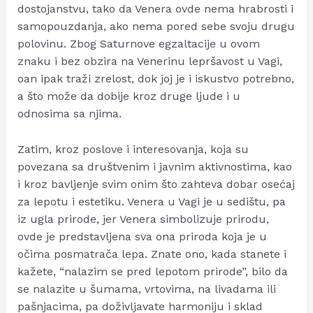
dostojanstvu, tako da Venera ovde nema hrabrosti i
samopouzdanja, ako nema pored sebe svoju drugu
polovinu. Zbog Saturnove egzaltacije u ovom
znaku i bez obzira na Venerinu lepršavost u Vagi,
oan ipak traži zrelost, dok joj je i iskustvo potrebno,
a što može da dobije kroz druge ljude i u
odnosima sa njima.
Zatim, kroz poslove i interesovanja, koja su
povezana sa društvenim i javnim aktivnostima, kao
i kroz bavljenje svim onim što zahteva dobar osećaj
za lepotu i estetiku. Venera u Vagi je u sedištu, pa
iz ugla prirode, jer Venera simbolizuje prirodu,
ovde je predstavljena sva ona priroda koja je u
očima posmatrača lepa. Znate ono, kada stanete i
kažete, “nalazim se pred lepotom prirode”, bilo da
se nalazite u šumama, vrtovima, na livadama ili
pašnjacima, pa doživljavate harmoniju i sklad