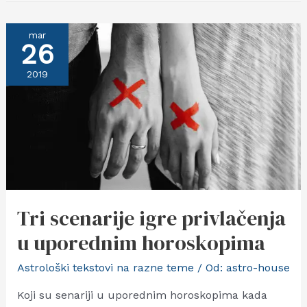
Sergej
Jesenjin
mar
26
2019
Tri scenarije igre privlačenja
u uporednim horoskopima
Astrološki tekstovi na razne teme
/ Od:
astro-house
Koji su senariji u uporednim horoskopima kada