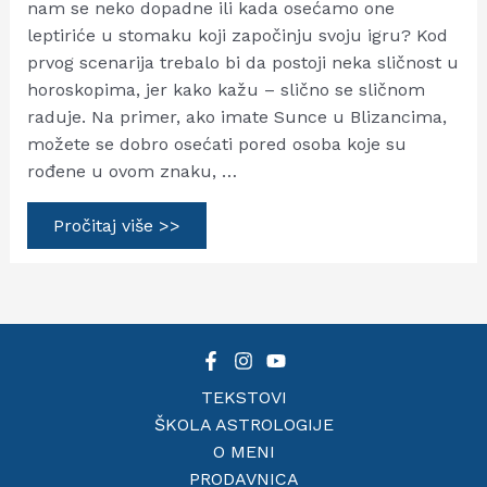
nam se neko dopadne ili kada osećamo one
leptiriće u stomaku koji započinju svoju igru? Kod
prvog scenarija trebalo bi da postoji neka sličnost u
horoskopima, jer kako kažu – slično se sličnom
raduje. Na primer, ako imate Sunce u Blizancima,
možete se dobro osećati pored osoba koje su
rođene u ovom znaku, …
Tri
Pročitaj više >>
scenarije
igre
privlačenja
u
uporednim
horoskopima
TEKSTOVI
ŠKOLA ASTROLOGIJE
O MENI
PRODAVNICA