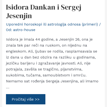
Isidora Dankan i Sergej
Jesenjin
Uporedni horoskopi ili astrologija odnosa (primeri)
/
Od:
astro-house
Isidora je imala 44 godine, a Jesenjin 26, ona je
znala tek par reči na ruskom, on nijednu na
engleskom. Ali, ljubav se rodila, rasplamsavala se
iz dana u dan bez obzira na razliku u godinama,
jezičku barijeru i zgražavanje javnosti. Ali, nije
potrajala, zavšila se tragično, pijanstvima,
sukobima, tučama, samoubistvom i smrću.
Nemamo sat rođenja Sergeja Jesenjina, ali imamo
…
Isidora
Pročitaj više >>
Dankan
i