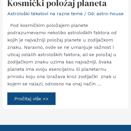
Kosmički položaj planeta
Astrološki tekstovi na razne teme
/ Od:
astro-house
Pod kosmičkim položajem planete
podrazumevamo nekoliko astroloških faktora od
kojih je najvažniji položaj planete u zodijačkom
znaku. Naravno, ovde se ne umanjuje važnost i
uticaj ostalih astroloških faktora, ali se položaj u
zodijačkom znaku uzima kao najvažniji. Svaka
planeta ima svoju esencijalnu ili planetarnu
prirodu koju ona izražava kroz zodijački znak u
kojem se nalazi, odnosno na onaj način …
Kosmički
Pročitaj više >>
položaj
planeta