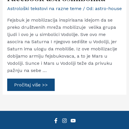
Astrološki tekstovi na razne teme
/ Od:
astro-house
Fejsbuk je mobilizacija inspirisana idejom da se
preko društvenih mreža mobilizuje velika grupa
ljudi i ovo je u simbolici Vodolije. Sve ovo me
asocira na Saturna I njegovo sedište u Vodoliji, jer
Saturn ima ulogu da mobiliše. Iz ove mobilizacije
dobijamo armiju fejsbukovaca, a to je Mars u
Vodoliji. Sunce i Mars u Vodoliji teže da privuku
pažnju na sebe …
Facebook
Pročitaj više >>
astrosimbolika