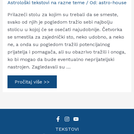
Astrološki tekstovi na razne teme
/ Od:
astro-house
Prilazeći stolu za kojim su trebali da se smeste,
svako od njih je pogledom tražio sebi najbolju
stolicu u kojoj će se osećati najudobnije. Četvorka
se smestila za zajednički sto, neko udobno, a neko
ne, a onda su pogledom tražili potencijalnog
prijatelja i pomagača, ali su obazrivo tražili i onoga,
ko bi mogao da bude eventualno neprijateljski
nastrojen. Zagledavali su …
Stelijum
Pročitaj više >>
i
njegove
konjunkcije
TEKSTOVI