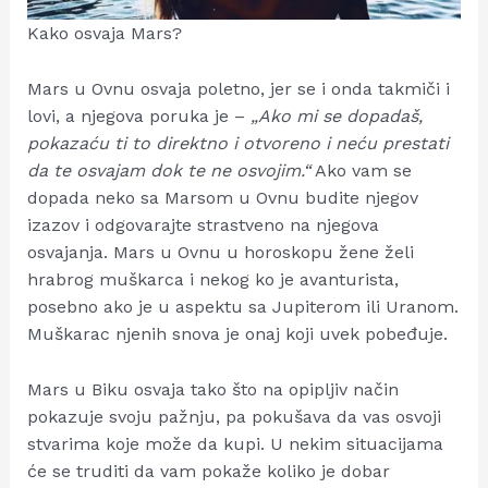
Kako osvaja Mars?
Mars u Ovnu osvaja poletno, jer se i onda takmiči i
lovi, a njegova poruka je –
„Ako mi se dopadaš,
pokazaću ti to direktno i otvoreno i neću prestati
da te osvajam dok te ne osvojim.“
Ako vam se
dopada neko sa Marsom u Ovnu budite njegov
izazov i odgovarajte strastveno na njegova
osvajanja. Mars u Ovnu u horoskopu žene želi
hrabrog muškarca i nekog ko je avanturista,
posebno ako je u aspektu sa Jupiterom ili Uranom.
Muškarac njenih snova je onaj koji uvek pobeđuje.
Mars u Biku osvaja tako što na opipljiv način
pokazuje svoju pažnju, pa pokušava da vas osvoji
stvarima koje može da kupi. U nekim situacijama
će se truditi da vam pokaže koliko je dobar