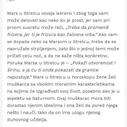
Mars u Strelcu osvaja iskreno i zbog toga vam
može delovati kao neko ko je prost, jer vam pri
prvom susretu može reći,
„Treba da promeniš
frizera, jer ti je frizura kao žalosna vrba.“
Ako vam
se dopada neko sa Marsom u Strelcu, treba da se
naoružate strpljenjem, zato što o jednoj temi može
pričati celu noć, a da ne kaže ništa konkretno.
Poruka Marsa u Strelcu je –
„Pokaži otvorenost i
širinu, a ja ću ti onda pokazati da granice
nepostoje.“
Mars u Strelcu u horoskopu žene želi
muškarca sa visokim moralnim karakteristikama
na kojima će izgrađivati svoj život, posebno ako je u
aspektu sa Saturnom. Ovaj muškarac mora biti
dorastao njenim idealima i ona želi da pored njega
nešto i nauči, tako da on ima ulogu njenog
duhovnog učitelja.