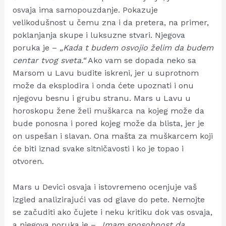
osvaja ima samopouzdanje. Pokazuje
velikodušnost u čemu zna i da pretera, na primer,
poklanjanja skupe i luksuzne stvari. Njegova
poruka je –
„Kada t budem osvojio želim da budem
centar tvog sveta.“
Ako vam se dopada neko sa
Marsom u Lavu budite iskreni, jer u suprotnom
može da eksplodira i onda ćete upoznati i onu
njegovu besnu i grubu stranu. Mars u Lavu u
horoskopu žene želi muškarca na kojeg može da
bude ponosna i pored kojeg može da blista, jer je
on uspešan i slavan. Ona mašta za muškarcem koji
će biti iznad svake sitničavosti i ko je topao i
otvoren.
Mars u Devici osvaja i istovremeno ocenjuje vaš
izgled analizirajući vas od glave do pete. Nemojte
se začuditi ako čujete i neku kritiku dok vas osvaja,
a njegova poruka je –
„Imam sposobnost da