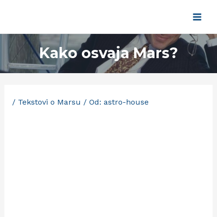
Pređi
na
Main
sadržaj
Men
Kako osvaja Mars?
/
Tekstovi o Marsu
/ Od:
astro-house