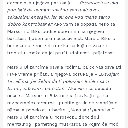
domaćin, a njegova poruka je –
„Prevarićeš se ako
pomisliš da nemam snažnu senzualnost i
seksualnu energiju, jer su one kod mene samo
dobro kontrolisane.“
Ako vam se dopada neko sa
Marsom u Biku budite spremni i na njegovu
bahatost, ljubomoru i posesivnost. Mars u Biku u
horoskopu žene želi muškarca koji u svakom
trenutku može da joj pruži udobnost i prijatnost.
Mars u Blizancima osvaja rečima, pa će vas osvajati
i sve vreme pričati, a njegova poruka je –
„Osvajam
te rečima, jer želim da ti pokažem koliko sam
bistar, zabavan i pametan.“
Ako vam se dopada
neko sa Marsom u Blizancima izazivajte ga sa
raznovrsnim temama i pustite ga da se raspriča o
njima, a ponekad i ubacite,
„Kako si ti pametan“
Mars u Blizancima u horoskopu žene želi
mentalnog i pametnog muškarca sa kojim će moći