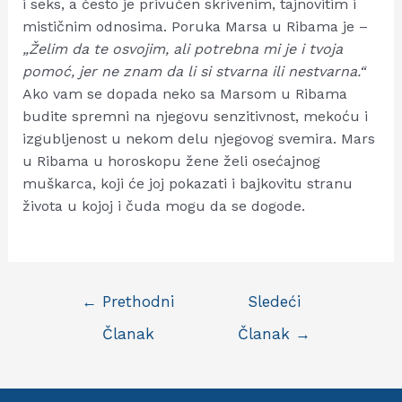
i seks, a često je privučen skrivenim, tajnovitim i
mističnim odnosima. Poruka Marsa u Ribama je –
„Želim da te osvojim, ali potrebna mi je i tvoja
pomoć, jer ne znam da li si stvarna ili nestvarna.“
Ako vam se dopada neko sa Marsom u Ribama
budite spremni na njegovu senzitivnost, mekoću i
izgubljenost u nekom delu njegovog svemira. Mars
u Ribama u horoskopu žene želi osećajnog
muškarca, koji će joj pokazati i bajkovitu stranu
života u kojoj i čuda mogu da se dogode.
Kretanje
←
Prethodni
Sledeći
članka
Članak
Članak
→