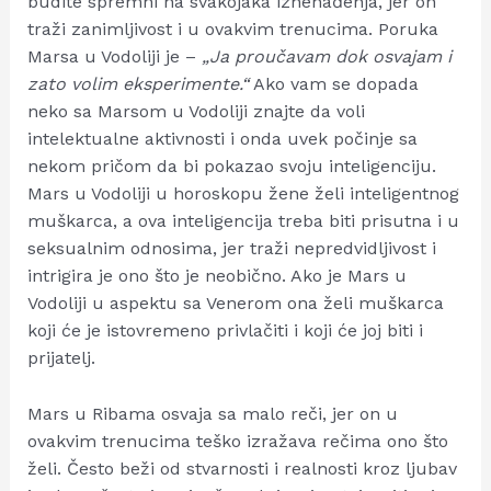
budite spremni na svakojaka iznenađenja, jer on
traži zanimljivost i u ovakvim trenucima. Poruka
Marsa u Vodoliji je –
„Ja proučavam dok osvajam i
zato volim eksperimente.“
Ako vam se dopada
neko sa Marsom u Vodoliji znajte da voli
intelektualne aktivnosti i onda uvek počinje sa
nekom pričom da bi pokazao svoju inteligenciju.
Mars u Vodoliji u horoskopu žene želi inteligentnog
muškarca, a ova inteligencija treba biti prisutna i u
seksualnim odnosima, jer traži nepredvidljivost i
intrigira je ono što je neobično. Ako je Mars u
Vodoliji u aspektu sa Venerom ona želi muškarca
koji će je istovremeno privlačiti i koji će joj biti i
prijatelj.
Mars u Ribama osvaja sa malo reči, jer on u
ovakvim trenucima teško izražava rečima ono što
želi. Često beži od stvarnosti i realnosti kroz ljubav