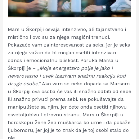
Mars u Škorpiji osvaja intenzivno, ali tajanstveno i
mistično i ovo su za njega magični trenuci.
Pokazaće vam zainteresovanost za seks, jer je seks
za njega važan da bi mogao osetiti intenzivan
odnos i emocionalnu bliskost. Poruka Marsa u
Škorpiji je –
„Moje energetsko polje je jako i
neverovatno i uvek izazivam snažnu reakciju kod
druge osobe.“
Ako vam se neko dopada sa Marsom
u Škorpiji ova osoba će vas ili snažno odbiti od sebe
ili snažno privući prema sebi. Ne pokušavajte da
manipulišete sa njim, jer ćete onda osetiti njihovu
osvetoljubivu i otrovnu stranu. Mars u Škorpiji u
horoskopu žene želi muškarca ko ume i da pokaže
ljubomoru, jer joj je to znak da je toj osobi stalo do
nje.