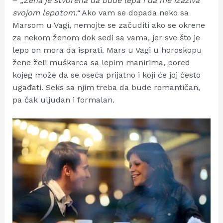
–
„Žena je stvorena da bude lepa i da me izaziva
svojom lepotom.“
Ako vam se dopada neko sa
Marsom u Vagi, nemojte se začuditi ako se okrene
za nekom ženom dok sedi sa vama, jer sve što je
lepo on mora da isprati. Mars u Vagi u horoskopu
žene želi muškarca sa lepim manirima, pored
kojeg može da se oseća prijatno i koji će joj često
ugađati. Seks sa njim treba da bude romantičan,
pa čak uljudan i formalan.