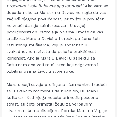
procenim tvoje ljubavne sposobnosti.“
Ako vam se
dopada neko sa Marsom u Devici, nemojte da vas
začudi njegova povučenost, jer to što je povučen
ne znači da nije zainteresovan. U svojoj
povučenosti on razmišlja o vama i može da vas
analizira. Mars u Devici u horoskopu žene želi
razumnog muškarca, koji je sposoban u
svakodnevnom životu da pokaže praktičnost i
korisnost. Ako je Mars u Devici u aspektu sa
Saturnom ona želi muškarca koji odgovorno i
ozbiljno uzima život u svoje ruke.
Mars u Vagi osvaja prefinjeno i šarmantno trudeći
se u svakom momentu da bude fin, uljudan i
kulturan. Kod njega nećete primetiti posebnu
strast, ali ćete primetiti želju za verbalnim
stvarima i komunikacijom. Poruka Marsa u Vagi je