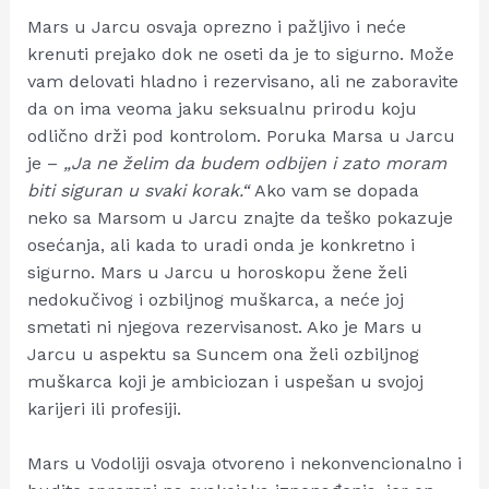
Mars u Jarcu osvaja oprezno i pažljivo i neće
krenuti prejako dok ne oseti da je to sigurno. Može
vam delovati hladno i rezervisano, ali ne zaboravite
da on ima veoma jaku seksualnu prirodu koju
odlično drži pod kontrolom. Poruka Marsa u Jarcu
je –
„Ja ne želim da budem odbijen i zato moram
biti siguran u svaki korak.“
Ako vam se dopada
neko sa Marsom u Jarcu znajte da teško pokazuje
osećanja, ali kada to uradi onda je konkretno i
sigurno. Mars u Jarcu u horoskopu žene želi
nedokučivog i ozbiljnog muškarca, a neće joj
smetati ni njegova rezervisanost. Ako je Mars u
Jarcu u aspektu sa Suncem ona želi ozbiljnog
muškarca koji je ambiciozan i uspešan u svojoj
karijeri ili profesiji.
Mars u Vodoliji osvaja otvoreno i nekonvencionalno i