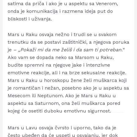
satima da priča i ako je u aspektu sa Venerom,
onda je komunikacija i razmena ideja put do
bliskosti i uživanja.
Mars u Raku osvaja nežno i trudi se u svakom
trenutku da se postavi zaštitnički, a njegova poruka
je
– „Pokaži mi da me želiš i da sam ti potreban.“
Ako vam se dopada neko sa Marsom u Raku,
budite spremni na njegove jake i intenzivne
emotivne reakcije, ali i na brze sekusalne reakcije.
Mars u Raku u horoskopu žene želi muškarca koji
je romantičan i nežan, posebno ako je u aspektu sa
Mesecom ili Neptunom. Ako je Mars u Raku u
aspektu sa Saturnom, ona želi muškarca pored
kojeg će osetiti duboku emotivnu sigurnost.
Watch Full Movie Online Streaming Online and Download
Mars u Lavu osvaja čvrsto i uporno, tako da je
često ubeđen da će uspeti u osvajanju, jer dok