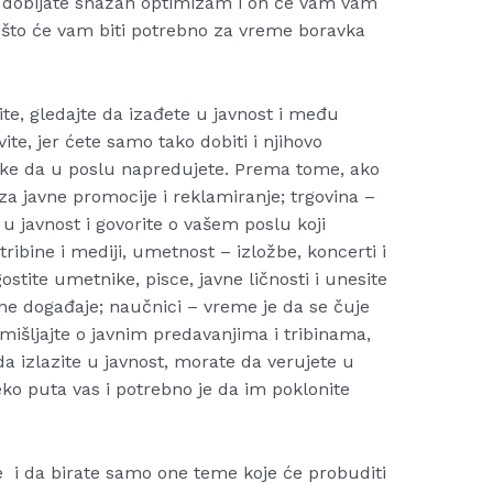
o dobijate snažan optimizam i on će vam vam
što će vam biti potrebno za vreme boravka
te, gledajte da izađete u javnost i među
te, jer ćete samo tako dobiti i njihovo
like da u poslu napredujete. Prema tome, ako
za javne promocije i reklamiranje; trgovina –
 u javnost i govorite o vašem poslu koji
ribine i mediji, umetnost – izložbe, koncerti i
gostite umetnike, pisce, javne ličnosti i unesite
ne događaje; naučnici – vreme je da se čuje
zmišljajte o javnim predavanjima i tribinama,
 da izlazite u javnost, morate da verujete u
reko puta vas i potrebno je da im poklonite
e i da birate samo one teme koje će probuditi