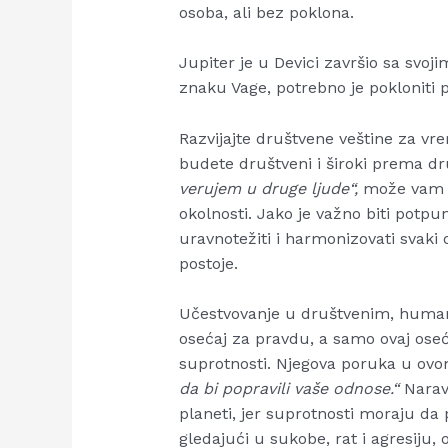
osoba, ali bez poklona.
Jupiter je u Devici završio sa svo
znaku Vage, potrebno je pokloniti 
Razvijajte društvene veštine za vr
budete društveni i široki prema 
verujem u druge ljude“,
može vam do
okolnosti. Jako je važno biti potpu
uravnotežiti i harmonizovati svaki o
postoje.
Učestvovanje u društvenim, human
osećaj za pravdu, a samo ovaj oseć
suprotnosti. Njegova poruka u ovo
da bi popravili vaše odnose.“
Naravn
planeti, jer suprotnosti moraju da 
gledajući u sukobe, rat i agresiju, 