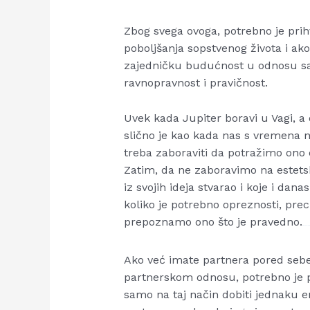
Zbog svega ovoga, potrebno je prihv
poboljšanja sopstvenog života i ako
zajedničku budućnost u odnosu s
ravnopravnost i pravičnost.
Uvek kada Jupiter boravi u Vagi, a
slično je kao kada nas s vremena 
treba zaboraviti da potražimo ono
Zatim, da ne zaboravimo na estetsk
iz svojih ideja stvarao i koje i da
koliko je potrebno opreznosti, preci
prepoznamo ono što je pravedno.
Watch Full Mov
Ako već imate partnera pored seb
partnerskom odnosu, potrebno je p
samo na taj način dobiti jednaku e