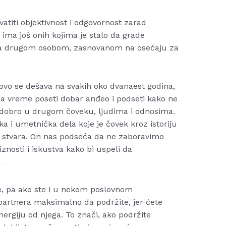
atiti objektivnost i odgovornost zarad
 ima još onih kojima je stalo da grade
a drugom osobom, zasnovanom na osećaju za
 ovo se dešava na svakih oko dvanaest godina,
na vreme poseti dobar anđeo i podseti kako ne
 dobro u drugom čoveku, ljudima i odnosima.
a i umetnička dela koje je čovek kroz istoriju
nas stvara. On nas podseća da ne zaboravimo
znosti i iskustva kako bi uspeli da
ie Online Streaming Online and Download
e, pa ako ste i u nekom poslovnom
artnera maksimalno da podržite, jer ćete
nergiju od njega. To znači, ako podržite