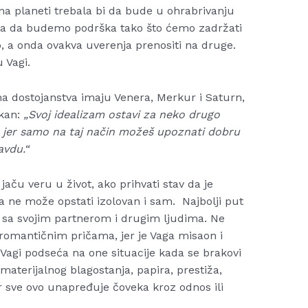
na planeti trebala bi da bude u ohrabrivanju
reba da budemo podrška tako što ćemo zadržati
o, a onda ovakva uverenja prenositi na druge.
 Vagi.
a dostojanstva imaju Venera, Merkur i Saturn,
ekan:
„Svoj idealizam ostavi za neko drugo
, jer samo na taj način možeš upoznati dobru
avdu.“
jaču veru u život, ako prihvati stav da je
a ne može opstati izolovan i sam. Najbolji put
 sa svojim partnerom i drugim ljudima. Ne
romantičnim pričama, jer je Vaga misaon i
Vagi podseća na one situacije kada se brakovi
materijalnog blagostanja, papira, prestiža,
er sve ovo unapređuje čoveka kroz odnos ili