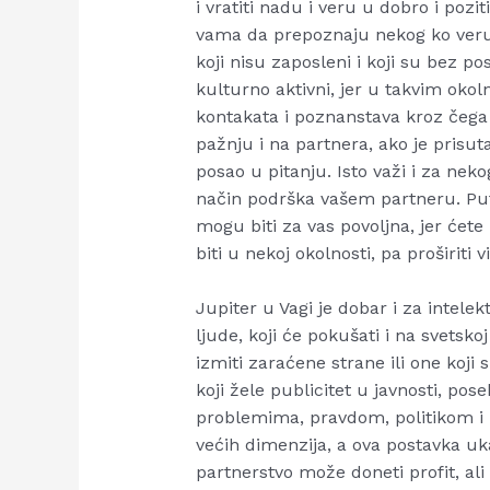
i vratiti nadu i veru u dobro i poz
vama da prepoznaju nekog ko veruj
koji nisu zaposleni i koji su bez p
kulturno aktivni, jer u takvim oko
kontakata i poznanstava kroz čega
pažnju i na partnera, ako je prisut
posao u pitanju. Isto važi i za neko
način podrška vašem partneru. Put
mogu biti za vas povoljna, jer ćet
biti u nekoj okolnosti, pa proširiti 
Jupiter u Vagi je dobar i za intelek
ljude, koji će pokušati i na svetsko
izmiti zaraćene strane ili one koji
koji žele publicitet u javnosti, po
problemima, pravdom, politikom i 
većih dimenzija, a ova postavka uka
partnerstvo može doneti profit, ali