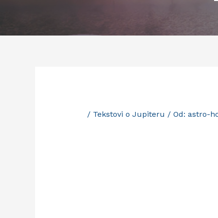
/
Tekstovi o Jupiteru
/ Od:
astro-h