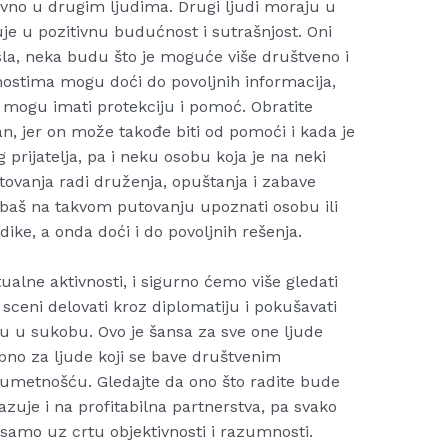
itivno u drugim ljudima. Drugi ljudi moraju u
e u pozitivnu budućnost i sutrašnjost. Oni
osla, neka budu što je moguće više društveno i
lnostima mogu doći do povoljnih informacija,
 mogu imati protekciju i pomoć. Obratite
an, jer on može takođe biti od pomoći i kada je
g prijatelja, pa i neku osobu koja je na neki
ovanja radi druženja, opuštanja i zabave
e baš na takvom putovanju upoznati osobu ili
vidike, a onda doći i do povoljnih rešenja.
tualne aktivnosti, i sigurno ćemo više gledati
j sceni delovati kroz diplomatiju i pokušavati
 su u sukobu. Ovo je šansa za sve one ljude
sebno za ljude koji se bave društvenim
umetnošću. Gledajte da ono što radite bude
zuje i na profitabilna partnerstva, pa svako
 samo uz crtu objektivnosti i razumnosti.