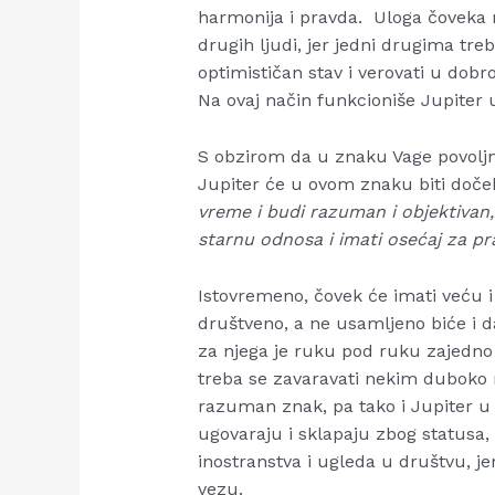
harmonija i pravda. Uloga čoveka 
drugih ljudi, jer jedni drugima t
optimističan stav i verovati u dobr
Na ovaj način funkcioniše Jupiter u
S obzirom da u znaku Vage povoljn
Jupiter će u ovom znaku biti doč
vreme i budi razuman i objektivan
starnu odnosa i imati osećaj za pr
Istovremeno, čovek će imati veću i 
društveno, a ne usamljeno biće i d
za njega je ruku pod ruku zajedno
treba se zavaravati nekim duboko 
razuman znak, pa tako i Jupiter u 
ugovaraju i sklapaju zbog statusa, 
inostranstva i ugleda u društvu, j
vezu.