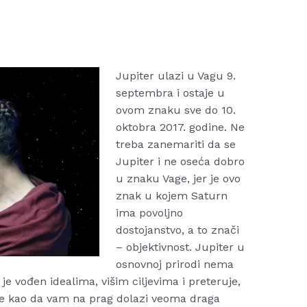
Jupiter ulazi u Vagu 9.
septembra i ostaje u
ovom znaku sve do 10.
oktobra 2017. godine. Ne
treba zanemariti da se
Jupiter i ne oseća dobro
u znaku Vage, jer je ovo
znak u kojem Saturn
ima povoljno
dostojanstvo, a to znači
– objektivnost. Jupiter u
osnovnoj prirodi nema
je vođen idealima, višim ciljevima i preteruje,
te kao da vam na prag dolazi veoma draga