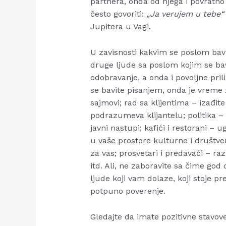
partnera, onda od njega i povratn
često govoriti:
„Ja verujem u tebe“
Jupitera u Vagi.
U zavisnosti kakvim se poslom bavi
druge ljude sa poslom kojim se bavi
odobravanje, a onda i povoljne pri
se bavite pisanjem, onda je vreme 
sajmovi; rad sa klijentima – izađite
podrazumeva klijantelu; politika – t
javni nastupi; kafići i restorani – u
u vaše prostore kulturne i društve
za vas; prosvetari i predavači – ra
itd. Ali, ne zaboravite sa čime god
ljude koji vam dolaze, koji stoje p
potpuno poverenje.
Gledajte da imate pozitivne stavov