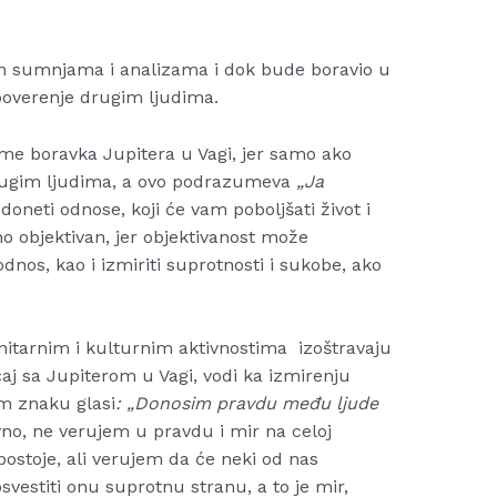
jim sumnjama i analizama i dok bude boravio u
poverenje drugim ljudima.
eme boravka Jupitera u Vagi, jer samo ako
drugim ljudima, a ovo podrazumeva
„Ja
neti odnose, koji će vam poboljšati život i
no objektivan, jer objektivanost može
dnos, kao i izmiriti suprotnosti i sukobe, ako
itarnim i kulturnim aktivnostima izoštravaju
aj sa Jupiterom u Vagi, vodi ka izmirenju
m znaku glasi
: „Donosim pravdu među ljude
o, ne verujem u pravdu i mir na celoj
postoje, ali verujem da će neki od nas
osvestiti onu suprotnu stranu, a to je mir,