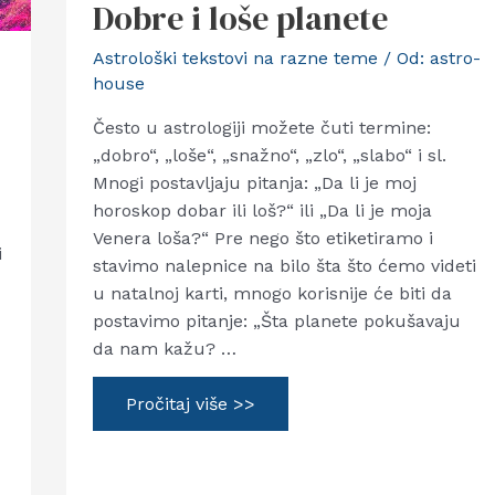
Dobre i loše planete
Astrološki tekstovi na razne teme
/ Od:
astro-
house
Često u astrologiji možete čuti termine:
„dobro“, „loše“, „snažno“, „zlo“, „slabo“ i sl.
Mnogi postavljaju pitanja: „Da li je moj
horoskop dobar ili loš?“ ili „Da li je moja
Venera loša?“ Pre nego što etiketiramo i
i
stavimo nalepnice na bilo šta što ćemo videti
u natalnoj karti, mnogo korisnije će biti da
postavimo pitanje: „Šta planete pokušavaju
da nam kažu? …
Dobre
Pročitaj više >>
i
loše
planete