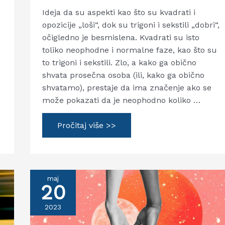
e
Ideja da su aspekti kao što su kvadrati i
opozicije „loši“, dok su trigoni i sekstili „dobri“,
očigledno je besmislena. Kvadrati su isto
toliko neophodne i normalne faze, kao što su
to trigoni i sekstili. Zlo, a kako ga obično
shvata prosečna osoba (ili, kako ga obično
shvatamo), prestaje da ima značenje ako se
može pokazati da je neophodno koliko …
Kvadrati
Pročitaj više >>
i
opozicije
maj
20
2023