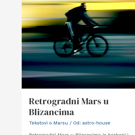
Retrogradni Mars u
Blizancima
Tekstovi o Marsu
/ Od:
astro-house
Retrogradni Mars u Blizancima je borbeni i