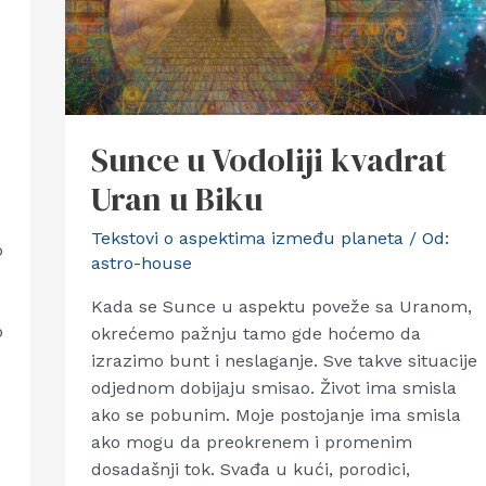
Sunce u Vodoliji kvadrat
Uran u Biku
Tekstovi o aspektima između planeta
/ Od:
o
astro-house
Kada se Sunce u aspektu poveže sa Uranom,
o
okrećemo pažnju tamo gde hoćemo da
izrazimo bunt i neslaganje. Sve takve situacije
odjednom dobijaju smisao. Život ima smisla
ako se pobunim. Moje postojanje ima smisla
ako mogu da preokrenem i promenim
dosadašnji tok. Svađa u kući, porodici,