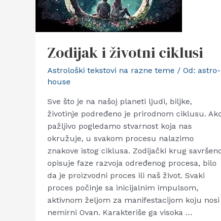
Zodijak i životni ciklusi
Astrološki tekstovi na razne teme
/ Od:
astro-
house
Sve što je na našoj planeti ljudi, biljke,
životinje podređeno je prirodnom ciklusu. Ak
pažljivo pogledamo stvarnost koja nas
okružuje, u svakom procesu nalazimo
znakove istog ciklusa. Zodijački krug savršen
opisuje faze razvoja određenog procesa, bilo
da je proizvodni proces ili naš život. Svaki
proces počinje sa inicijalnim impulsom,
aktivnom željom za manifestacijom koju nosi
nemirni Ovan. Karakteriše ga visoka …