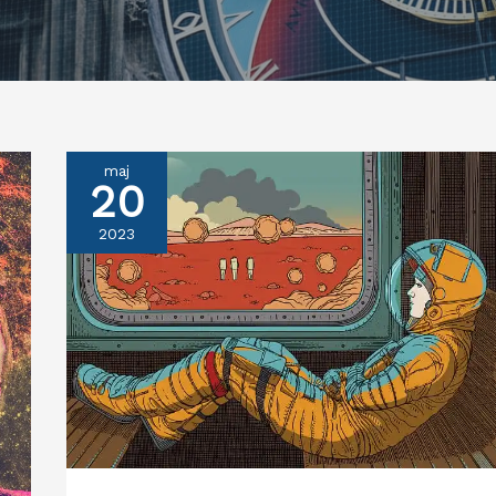
maj
20
2023