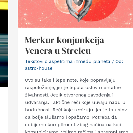
Merkur konjunkcija
Venera u Strelcu
Tekstovi o aspektima između planeta
/ Od:
astro-house
Ovo su lake i lepe note, koje popravljaju
raspoloženje, jer je lepota uslov mentalne
živahnosti. Jezik otvorenog zavođenja i
udvaranja. Taktične reči koje ulivaju nadu u
budućnost. Reči koje umiruju, jer je to uslov
da bolje slušamo i opažamo. Potreba da
dobijemo kompliment zbog načina na koji
komuniciramo. Volimo rečima i spremni smo