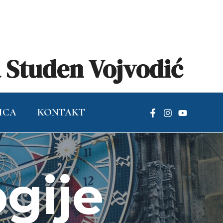
Studen Vojvodić
ICA
KONTAKT
ogije