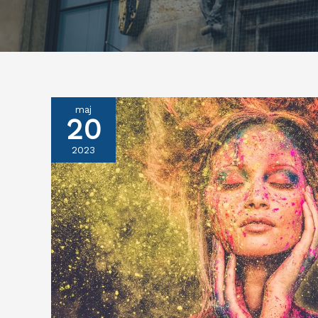
maj
20
2023