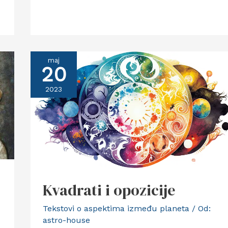
maj
20
2023
Kvadrati i opozicije
Tekstovi o aspektima između planeta
/ Od:
astro-house