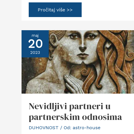
Mars
Pročitaj više >>
u
Blizancima
kvadrat
Venera
u
maj
Ribama
20
2023
Nevidljivi partneri u
partnerskim odnosima
DUHOVNOST
/ Od:
astro-house