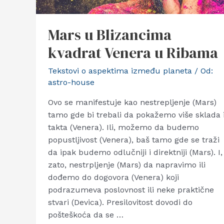
Mars u Blizancima
kvadrat Venera u Ribama
Tekstovi o aspektima između planeta
/ Od:
astro-house
Ovo se manifestuje kao nestrepljenje (Mars)
tamo gde bi trebali da pokažemo više sklada 
takta (Venera). Ili, možemo da budemo
popustljivost (Venera), baš tamo gde se traži
da ipak budemo odlučniji i direktniji (Mars). I,
zato, nestrpljenje (Mars) da napravimo ili
dođemo do dogovora (Venera) koji
podrazumeva poslovnost ili neke praktične
stvari (Devica). Presilovitost dovodi do
pošteškoća da se …