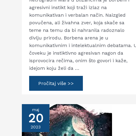
agresivni instikt koji traži izlaz na
komunikativan i verbalan način. Naizgled
povučena, ali živahna zver, koja skače sa
teme na temu da bi nahranila radoznalo
divlju prirodu. Borbena arena je u
komunikativnim i intelektualnim debatama. 
čoveku je instiktivno agresivan nagon da
isprovocira rečima, onim što govori i kaže,
idejom koju želi da …
Retrogradni
Pročitaj više >>
Mars
u
Blizancima
maj
20
2023