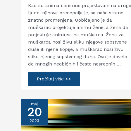
Kad su anima i animus projektovani na drug
ljude, njihova precepcija je, sa naše strane,
znatno promenjena. Uobičajeno je da
muškarac projektuje animu žene, a žena da
projektuje animusa na muškarca. Žena za
muškarca nosi živu sliku njegove sopstvene
duše ili njene kopije, a muškarac nosi živu
sliku njenog sopstvenog duha. Ovo je dovelo
do mnogih neobičnih i često nesrećnih …
Nevidljivi
Pročitaj više >>
partneri
u
partnerskim
odnosima
maj
20
2023