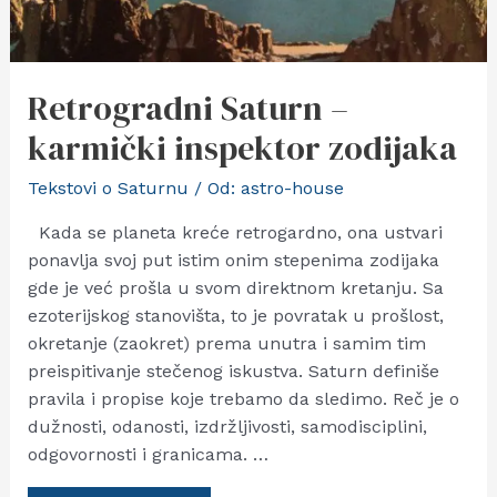
Retrogradni Saturn –
karmički inspektor zodijaka
Tekstovi o Saturnu
/ Od:
astro-house
Kada se planeta kreće retrogardno, ona ustvari
ponavlja svoj put istim onim stepenima zodijaka
gde je već prošla u svom direktnom kretanju. Sa
ezoterijskog stanovišta, to je povratak u prošlost,
okretanje (zaokret) prema unutra i samim tim
preispitivanje stečenog iskustva. Saturn definiše
pravila i propise koje trebamo da sledimo. Reč je o
dužnosti, odanosti, izdržljivosti, samodisciplini,
odgovornosti i granicama. …