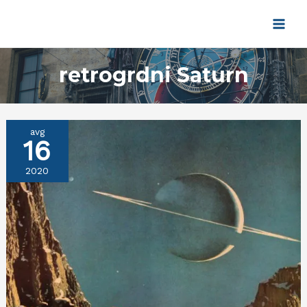
Pređi
na
Main
sadržaj
Men
retrogrdni Saturn
avg
16
2020